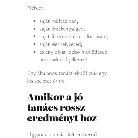
Neked:
saját múltad van,
saját érzékenységed,
saját félelmeid és erőforrásaid,
saját élethelyzeted,
és egy olyan belső működésed,
ami csak rád jellemző.
Egy általános tanács ebből csak egy
kis szeletet érint.
Amikor a jó
tanács rossz
eredményt hoz
Ugyanaz a tanács két embernél