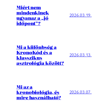
Miért nem
mindenkinek
2026.03.19.
ugyanaz a „jó
időpont”?
Mi a különbség a
KronoKód és a
2026.03.13.
klasszikus
asztrológia között?
Mi az a
kronobiológia, és
2026.03.07.
mire használható?