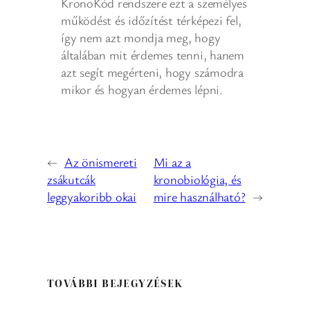
KronoKód rendszere ezt a személyes
működést és időzítést térképezi fel,
így nem azt mondja meg, hogy
általában mit érdemes tenni, hanem
azt segít megérteni, hogy számodra
mikor és hogyan érdemes lépni.
←
Az önismereti
Mi az a
zsákutcák
kronobiológia, és
leggyakoribb okai
mire használható?
→
TOVÁBBI BEJEGYZÉSEK