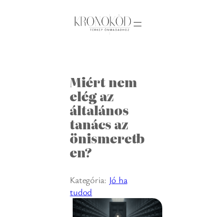
Ugrás
a
tartalomhoz
Miért nem
elég az
általános
tanács az
önismeretb
en?
Kategória:
Jó ha
tudod