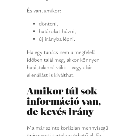
És van, amikor:
dönteni,
határokat húzni,
új irányba lépni.
Ha egy tanács nem a megfelelő
időben talál meg, akkor könnyen
hatástalanná válik – vagy akár
ellenállást is kiválthat.
Amikor túl sok
információ van,
de kevés irány
Ma már szinte korlátlan mennyiségű
önismereti tartalom érhető el. Ez