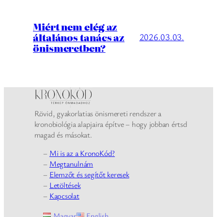
Miért nem elég az
általános tanács az
2026.03.03.
önismeretben?
Rövid, gyakorlatias önismereti rendszer a
kronobiológia alapjaira építve – hogy jobban értsd
magad és másokat.
–
Mi is az a KronoKód?
–
Megtanulnám
–
Elemzőt és segítőt keresek
–
Letöltések
–
Kapcsolat
Magyar
English