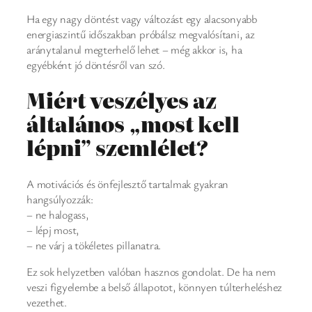
Ha egy nagy döntést vagy változást egy alacsonyabb
energiaszintű időszakban próbálsz megvalósítani, az
aránytalanul megterhelő lehet – még akkor is, ha
egyébként jó döntésről van szó.
Miért veszélyes az
általános „most kell
lépni” szemlélet?
A motivációs és önfejlesztő tartalmak gyakran
hangsúlyozzák:
– ne halogass,
– lépj most,
– ne várj a tökéletes pillanatra.
Ez sok helyzetben valóban hasznos gondolat. De ha nem
veszi figyelembe a belső állapotot, könnyen túlterheléshez
vezethet.