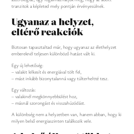
tranzitok a képleted mely pontján érvényesülnek.
Ugyanaz a helyzet,
eltérő reakciók
Biztosan tapasztaltad már, hogy ugyanaz az élethelyzet
embereknél teljesen különböző hatást vált ki.
Egy új lehetőség:
– valakit lelkesít és energiával tölt fel,
– mást inkább bizonytalanná vagy túlterheltté tesz.
Egy változás:
– valakinél megkönnyebbülést hoz,
– másnál szorongást és visszahúzódást.
A különbség nem a helyzetben van, hanem abban, hogy ki
milyen belső energiaszinten találkozik vele.