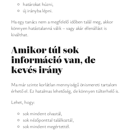
határokat húzni,
új irányba lépni.
Ha egy tanács nem a megfelelő időben talál meg, akkor
könnyen hatástalanná válik – vagy akár ellenállást is
kiválthat.
Amikor túl sok
információ van, de
kevés irány
Ma már szinte korlátlan mennyiségű önismereti tartalom
érhető el. Ez hatalmas lehetőség, de könnyen túlterhelő is.
Lehet, hogy:
sok mindent olvastál,
sok nézőponttal találkoztál,
sok mindent megértettél.