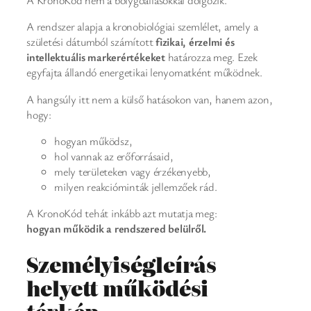
A KronoKód nem a bolygóállásokkal dolgozik.
A rendszer alapja a kronobiológiai szemlélet, amely a
születési dátumból számított
fizikai, érzelmi és
intellektuális markerértékeket
határozza meg. Ezek
egyfajta állandó energetikai lenyomatként működnek.
A hangsúly itt nem a külső hatásokon van, hanem azon,
hogy:
hogyan működsz,
hol vannak az erőforrásaid,
mely területeken vagy érzékenyebb,
milyen reakcióminták jellemzőek rád.
A KronoKód tehát inkább azt mutatja meg:
hogyan működik a rendszered belülről.
Személyiségleírás
helyett működési