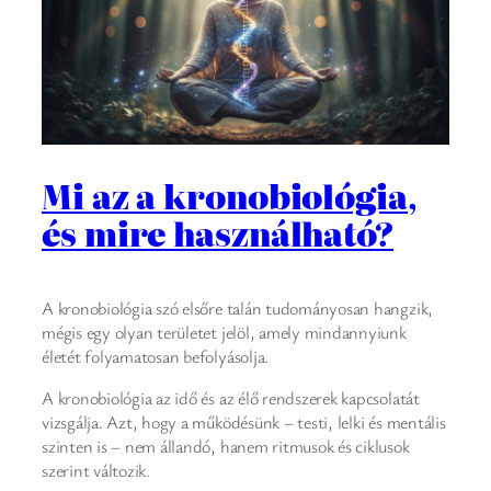
Mi az a kronobiológia,
és mire használható?
A kronobiológia szó elsőre talán tudományosan hangzik,
mégis egy olyan területet jelöl, amely mindannyiunk
életét folyamatosan befolyásolja.
A kronobiológia az idő és az élő rendszerek kapcsolatát
vizsgálja. Azt, hogy a működésünk – testi, lelki és mentális
szinten is – nem állandó, hanem ritmusok és ciklusok
szerint változik.