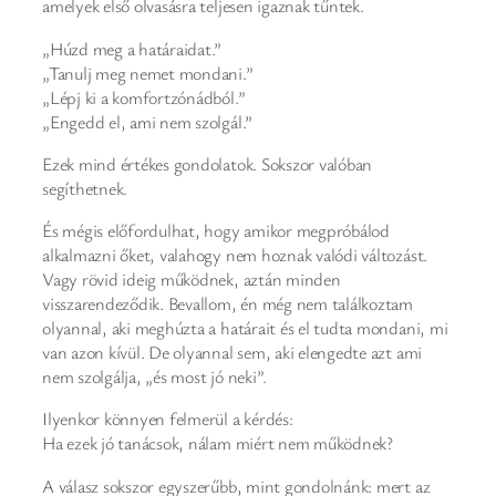
amelyek első olvasásra teljesen igaznak tűntek.
„Húzd meg a határaidat.”
„Tanulj meg nemet mondani.”
„Lépj ki a komfortzónádból.”
„Engedd el, ami nem szolgál.”
Ezek mind értékes gondolatok. Sokszor valóban
segíthetnek.
És mégis előfordulhat, hogy amikor megpróbálod
alkalmazni őket, valahogy nem hoznak valódi változást.
Vagy rövid ideig működnek, aztán minden
visszarendeződik. Bevallom, én még nem találkoztam
olyannal, aki meghúzta a határait és el tudta mondani, mi
van azon kívül. De olyannal sem, aki elengedte azt ami
nem szolgálja, „és most jó neki”.
Ilyenkor könnyen felmerül a kérdés:
Ha ezek jó tanácsok, nálam miért nem működnek?
A válasz sokszor egyszerűbb, mint gondolnánk: mert az