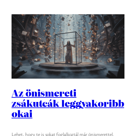
Az önismereti
zsákutcák leggyakoribb
okai
Lehet, hogy te is sokat foglalkoztál már önismerettel.