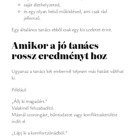
saját élethelyzeted,
és egy olyan belső működésed, ami csak rád
jellemző.
Egy általános tanács ebből csak egy kis szeletet érint.
Amikor a jó tanács
rossz eredményt hoz
Ugyanaz a tanács két embernél teljesen más hatást válthat
ki.
Például:
„Állj ki magadért.”
Valakinél felszabadító.
Másnál szorongást, bűntudatot vagy konfliktuskerülést
indít el.
„Lépj ki a komfortzónádból.”