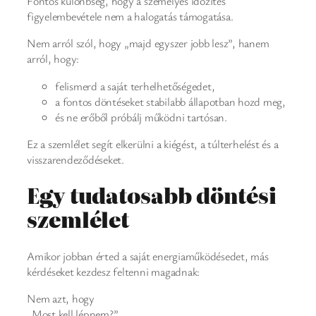
Fontos különbség, hogy a személyes időzítés
figyelembevétele nem a halogatás támogatása.
Nem arról szól, hogy „majd egyszer jobb lesz”, hanem
arról, hogy:
felismerd a saját terhelhetőségedet,
a fontos döntéseket stabilabb állapotban hozd meg,
és ne erőből próbálj működni tartósan.
Ez a szemlélet segít elkerülni a kiégést, a túlterhelést és a
visszarendeződéseket.
Egy tudatosabb döntési
szemlélet
Amikor jobban érted a saját energiaműködésedet, más
kérdéseket kezdesz feltenni magadnak:
Nem azt, hogy
„Most kell lépnem?”