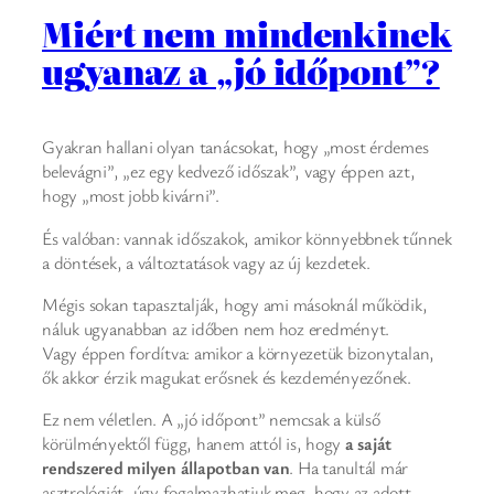
Miért nem mindenkinek
ugyanaz a „jó időpont”?
Gyakran hallani olyan tanácsokat, hogy „most érdemes
belevágni”, „ez egy kedvező időszak”, vagy éppen azt,
hogy „most jobb kivárni”.
És valóban: vannak időszakok, amikor könnyebbnek tűnnek
a döntések, a változtatások vagy az új kezdetek.
Mégis sokan tapasztalják, hogy ami másoknál működik,
náluk ugyanabban az időben nem hoz eredményt.
Vagy éppen fordítva: amikor a környezetük bizonytalan,
ők akkor érzik magukat erősnek és kezdeményezőnek.
Ez nem véletlen. A „jó időpont” nemcsak a külső
körülményektől függ, hanem attól is, hogy
a saját
rendszered milyen állapotban van
. Ha tanultál már
asztrológiát, úgy fogalmazhatjuk meg, hogy az adott