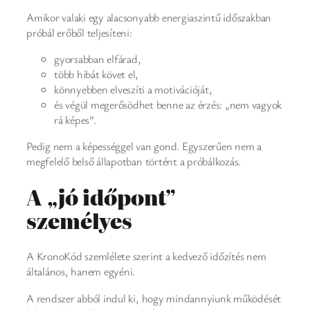
Amikor valaki egy alacsonyabb energiaszintű időszakban
próbál erőből teljesíteni:
gyorsabban elfárad,
több hibát követ el,
könnyebben elveszíti a motivációját,
és végül megerősödhet benne az érzés: „nem vagyok
rá képes”.
Pedig nem a képességgel van gond. Egyszerűen nem a
megfelelő belső állapotban történt a próbálkozás.
A „jó időpont”
személyes
A KronoKód szemlélete szerint a kedvező időzítés nem
általános, hanem egyéni.
A rendszer abból indul ki, hogy mindannyiunk működését