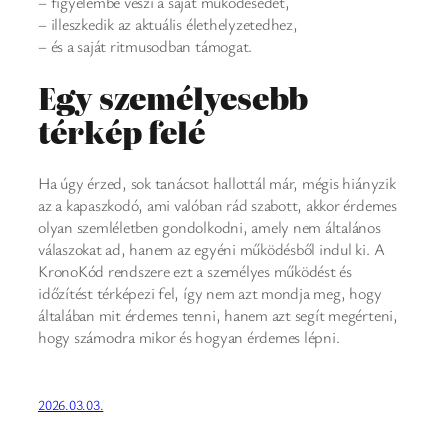
– figyelembe veszi a saját működésedet,
– illeszkedik az aktuális élethelyzetedhez,
– és a saját ritmusodban támogat.
Egy személyesebb
térkép felé
Ha úgy érzed, sok tanácsot hallottál már, mégis hiányzik
az a kapaszkodó, ami valóban rád szabott, akkor érdemes
olyan szemléletben gondolkodni, amely nem általános
válaszokat ad, hanem az egyéni működésből indul ki. A
KronoKód rendszere ezt a személyes működést és
időzítést térképezi fel, így nem azt mondja meg, hogy
általában mit érdemes tenni, hanem azt segít megérteni,
hogy számodra mikor és hogyan érdemes lépni.
2026.03.03.