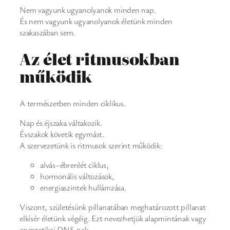
Nem vagyunk ugyanolyanok minden nap.
És nem vagyunk ugyanolyanok életünk minden
szakaszában sem.
Az élet ritmusokban
működik
A természetben minden ciklikus.
Nap és éjszaka váltakozik.
Évszakok követik egymást.
A szervezetünk is ritmusok szerint működik:
alvás–ébrenlét ciklus,
hormonális változások,
energiaszintek hullámzása.
Viszont, születésünk pillanatában meghatározott pillanat
elkísér életünk végéig. Ezt nevezhetjük alapmintának vagy
energetikai DNS-nek.