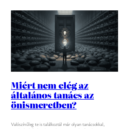
Miért nem elég az
általános tanács az
önismeretben?
Valószínűleg te is találkoztál már olyan tanácsokkal,