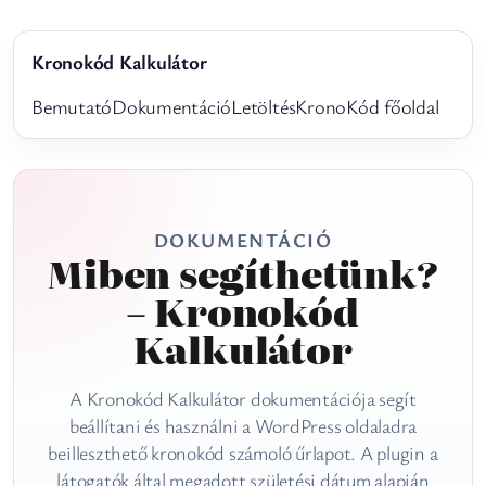
Kronokód Kalkulátor
Bemutató
Dokumentáció
Letöltés
KronoKód főoldal
DOKUMENTÁCIÓ
Miben segíthetünk?
– Kronokód
Kalkulátor
A Kronokód Kalkulátor dokumentációja segít
beállítani és használni a WordPress oldaladra
beilleszthető kronokód számoló űrlapot. A plugin a
látogatók által megadott születési dátum alapján