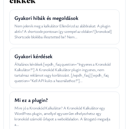
cikkek
Gyakori hibák és megoldások
Nem jelenik meg a kalkulátor Ellenőrizd az alábbiakat: A plugin
aktív? A shortcode pontosan így szerepel az oldalon? [kronokod]
Shortcode blokkba illesztetted be? Nem…
Gyakori kérdések
Általános kérdések [wpdh_faq question="Ingyenes a Kronokód
Kalkulátor?"] A Kronokód Kalkulátor plugin ingyenes, nem
tartalmaz reklámot vagy korlátozást. [/wpdh_faq] [wpdh_faq
question="Kell API kulcs a használathoz?"]…
Mi ez a plugin?
Mire jó a Kronokód Kalkulátor? A Kronokód Kalkulátor egy
WordPress plugin, amellyel egyszerűen elhelyezhetsz egy
kronokód számoló űrlapot a weboldaladon. A látogató megadja
a…