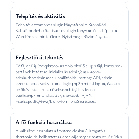
Telepítés és aktiválás
Telepítés a Wordpress plugin könyvtárból A KronoKód
Kalkulátor elérhető a hivatalos plugin könyvtárból is. Lépj be a
WordPress admin felületre. Nyisd meg a Bővítmények…
Fejlesztői áttekintés
Fő fájlok FájlSzerepkrono-szamolo.phpFő plugin fájl, konstansok,
osztályok betöltése, inicializálás.admin/class-krono-
admin.phpAdmin menü, beállítóoldal, settings API, admin
assetek.includes/class-krono-logic.phpSzámítási logika, évadatok
betöltése, statisztika növelése.public/class-krono-
public.phpFrontend assetek, shortcode, AJAX
kezelés.public/views/krono-form.phpShortcode…
A fő funkció használata
A kalkulátor használata a frontend oldalon A látogató a
shortcode-dal beillesztett űrlapon adja meg az adatokat. Az űrlap