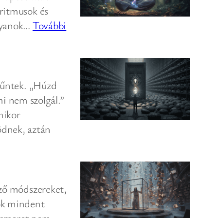
 ritmusok és
olyanok…
További
 tűntek. „Húzd
i nem szolgál.”
mikor
ödnek, aztán
öző módszereket,
sok mindent
nismeret nem