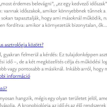
 „most érdemes belevágni”, „ez egy kedvező időszak
an: vannak időszakok, amikor könnyebbnek tűnnek a 
is sokan tapasztalják, hogy ami másoknál működik, 
n fordítva: amikor a környezetük bizonytalan, ők
s asztrológia között?
l, gyakran felmerül a kérdés: Ez tulajdonképpen asz
ési idő –, de a két megközelítés célja és működési lo
 jobb vagy pontosabb a másiknál. Inkább arról, hogy
:
bbi információ
Mi
ató?
a
különbség
nyosan hangzik, mégis egy olyan területet jelöl, am
a
ásolja. A kronobiológia az idő és az élő rendszerek