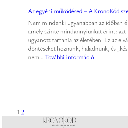
mindenkinek?
Miért
Az egyéni működésed – A KronoKód sze
ismétlő
ugyanaz
Nem mindenki ugyanabban az időben él Az
a
amely szinte mindannyiunkat érint: azt
helyzet
ugyanott tartania az életében. Ez az elv
az
döntéseket hoznunk, haladnunk, és „kés
életünk
:
nem…
További információ
Az
egyéni
működésed
–
A
KronoKód
1
2
szemlélete