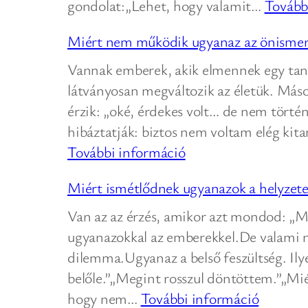
gondolat:„Lehet, hogy valamit…
Tovább
Miért nem működik ugyanaz az önismer
Vannak emberek, akik elmennek egy tanf
látványosan megváltozik az életük. Máso
érzik: „oké, érdekes volt… de nem törté
hibáztatják: biztos nem voltam elég kit
:
További információ
Miért
Miért ismétlődnek ugyanazok a helyzete
nem
működik
Van az az érzés, amikor azt mondod: „
ugyanaz
ugyanazokkal az emberekkel.De valami n
az
dilemma.Ugyanaz a belső feszültség. I
önismereti
belőle.”„Megint rosszul döntöttem.”„Mié
módszer
:
hogy nem…
További információ