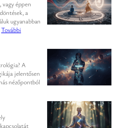
”, vagy éppen
döntések, a
náluk ugyanabban
…
További
trológia? A
gikája jelentősen
 más nézőpontból
ely
 kapcsolatát