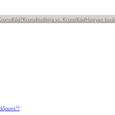
 KronoKód?
Kronobiológia vs. KronoKód
Hogyan tová
időpont”?