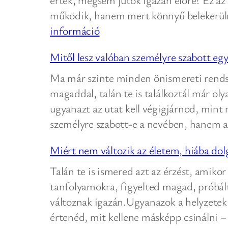
működik, hanem mert könnyű belekerülni
:
információ
Az
Mitől lesz valóban személyre szabott eg
önismereti
zsákutcák
Ma már szinte minden önismereti rendsze
leggyakoribb
magaddal, talán te is találkoztál már ol
okai
ugyanazt az utat kell végigjárnod, min
személyre szabott-e a nevében, hanem 
Miért nem változik az életem, hiába 
Talán te is ismered azt az érzést, amikor
tanfolyamokra, figyelted magad, próbál
változnak igazán.Ugyanazok a helyzete
értenéd, mit kellene másképp csinálni –