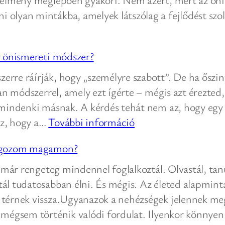
tanács
 olyan mintákba, amelyek látszólag a fejlődést szo
az
önismeretben?
y önismereti módszer?
rre ráírják, hogy „személyre szabott”. De ha őszin
yan módszerrel, amely ezt ígérte – mégis azt érezted
t mindenki másnak. A kérdés tehát nem az, hogy eg
:
az, hogy a…
További információ
Mitől
dolgozom magamon?
lesz
valóban
 már rengeteg mindennel foglalkoztál. Olvastál, tanul
személyre
tál tudatosabban élni. És mégis. Az életed alapmin
szabott
k térnek vissza.Ugyanazok a nehézségek jelennek m
egy
 mégsem történik valódi fordulat. Ilyenkor könnyen