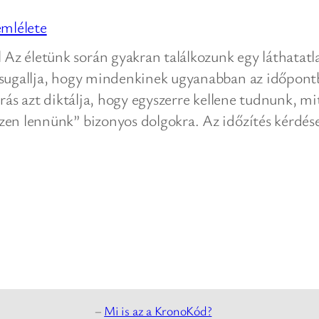
mlélete
dnek
ok
 életünk során gyakran találkozunk egy láthatatla
 sugallja, hogy mindenkinek ugyanabban az időpont
ek
árás azt diktálja, hogy egyszerre kellene tudnunk, mi
zen lennünk” bizonyos dolgokra. Az időzítés kérdé
ben?
–
Mi is az a KronoKód?