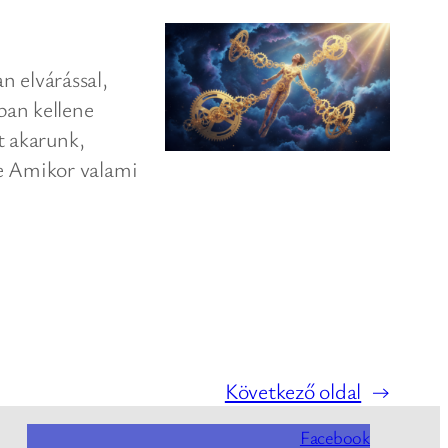
n elvárással,
ban kellene
t akarunk,
se Amikor valami
Következő oldal
→
Facebook