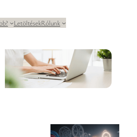
bb?
Letöltések
Rólunk