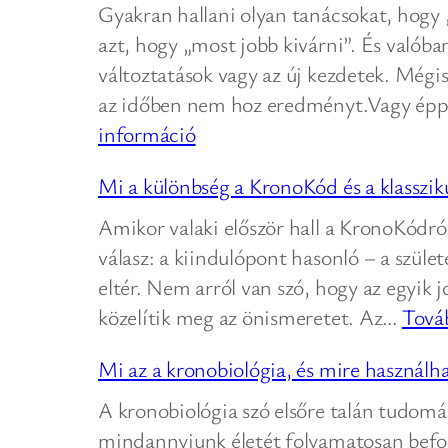
Gyakran hallani olyan tanácsokat, hogy
azt, hogy „most jobb kivárni”. És valób
változtatások vagy az új kezdetek. Még
az időben nem hoz eredményt.Vagy éppe
:
információ
Miért
Mi a különbség a KronoKód és a klassziku
nem
mindenkinek
Amikor valaki először hall a KronoKódró
ugyanaz
válasz: a kiindulópont hasonló – a szület
a
eltér. Nem arról van szó, hogy az egyik
„jó
közelítik meg az önismeretet. Az…
Tová
időpont”?
Mi az a kronobiológia, és mire használh
A kronobiológia szó elsőre talán tudomá
mindannyiunk életét folyamatosan befoly