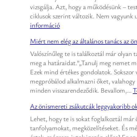
vizsgálja. Azt, hogy a működésünk – test
ciklusok szerint változik. Nem vagyu
:
információ
Mi
Miért nem elég az általános tanács az 
az
a
Valószínűleg te is találkoztál már olyan
kronobiológia,
meg a határaidat.”„Tanulj meg nemet mo
és
Ezek mind értékes gondolatok. Sokszor 
mire
megpróbálod alkalmazni őket, valahogy 
használható?
minden visszarendeződik. Bevallom,…
T
Az önismereti zsákutcák leggyakoribb o
Lehet, hogy te is sokat foglalkoztál már
tanfolyamokat, megközelítéseket. És mé
értek, mégsem jutok igazán előre? Ez a