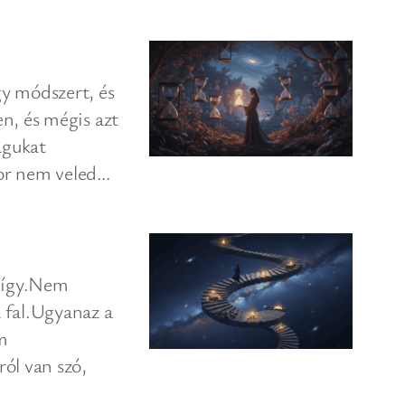
y módszert, és
n, és mégis azt
agukat
zor nem veled…
anígy.Nem
 fal.Ugyanaz a
m
ól van szó,