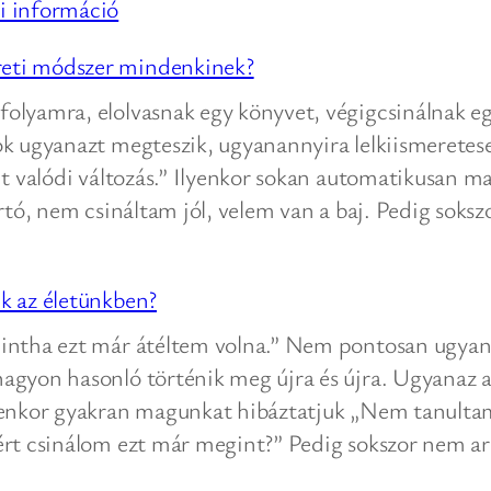
önismereti
:
i információ
módszer?
Miért
eti módszer mindenkinek?
nem
változik
olyamra, elolvasnak egy könyvet, végigcsinálnak eg
az
k ugyanazt megteszik, ugyanannyira lelkiismeretese
életem,
nt valódi változás.” Ilyenkor sokan automatikusan m
hiába
artó, nem csináltam jól, velem van a baj. Pedig soks
dolgozom
magamon?
k az életünkben?
Mintha ezt már átéltem volna.” Nem pontosan ugy
agyon hasonló történik meg újra és újra. Ugyanaz a
lyenkor gyakran magunkat hibáztatjuk „Nem tanulta
rt csinálom ezt már megint?” Pedig sokszor nem arr