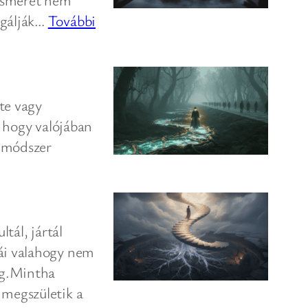
lgálják…
További
te vagy
, hogy valójában
y módszer
tál, jártál
tái valahogy nem
eg.Mintha
 megszületik a