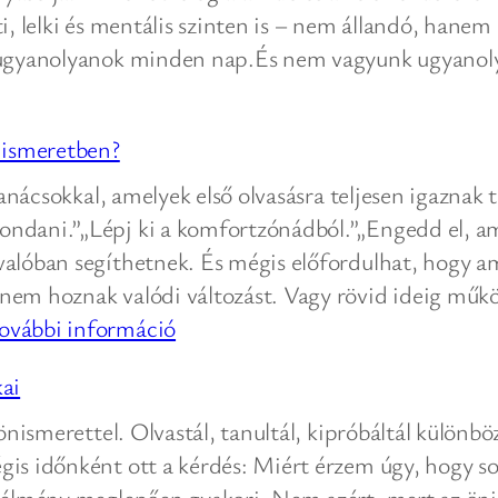
KronoKód
i, lelki és mentális szinten is – nem állandó, hanem
és
nk ugyanolyanok minden nap.És nem vagyunk ugyan
a
klasszikus
önismeretben?
asztrológia
között?
 tanácsokkal, amelyek első olvasásra teljesen igaznak
ndani.”„Lépj ki a komfortzónádból.”„Engedd el, am
valóban segíthetnek. És mégis előfordulhat, hogy a
nem hoznak valódi változást. Vagy rövid ideig műk
:
ovábbi információ
Miért
kai
nem
elég
 önismerettel. Olvastál, tanultál, kipróbáltál különb
az
gis időnként ott a kérdés: Miért érzem úgy, hogy 
általános
z élmény meglepően gyakori. Nem azért, mert az ö