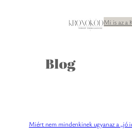
Ugrás
a
Mi is az a
tartalomhoz
Blog
Miért nem mindenkinek ugyanaz a „jó 