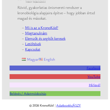
Rövid, gyakorlatias önismereti rendszer a
kronobiológia alapjaira építve – hogy jobban értsd
magad és másokat.
–
Mi is az a KronoKód?
–
Megtanulnám
–
Elemzőt és segítőt keresek
–
Letöltések
–
Kapcsolat
Magyar
English
Facebook
YouTube
Hírlevél
Belépés / Adatmódosítás
© 2026 KronoKód
|
Adatkezelés/ÁSZF