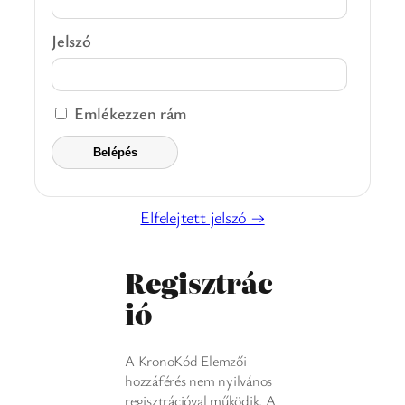
Jelszó
Emlékezzen rám
Elfelejtett jelszó →
Regisztrác
ió
A KronoKód Elemzői
hozzáférés nem nyilvános
regisztrációval működik. A