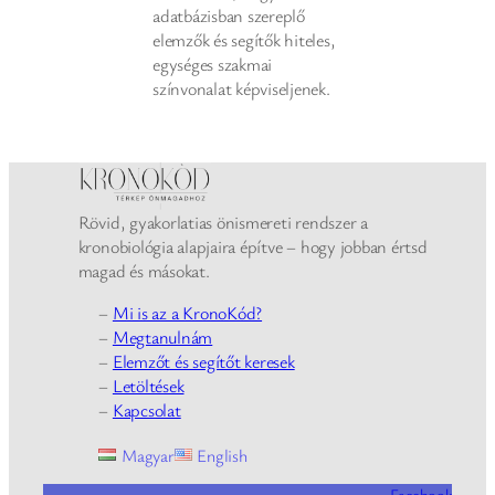
adatbázisban szereplő
elemzők és segítők hiteles,
egységes szakmai
színvonalat képviseljenek.
Rövid, gyakorlatias önismereti rendszer a
kronobiológia alapjaira építve – hogy jobban értsd
magad és másokat.
–
Mi is az a KronoKód?
–
Megtanulnám
–
Elemzőt és segítőt keresek
–
Letöltések
–
Kapcsolat
Magyar
English
Facebook