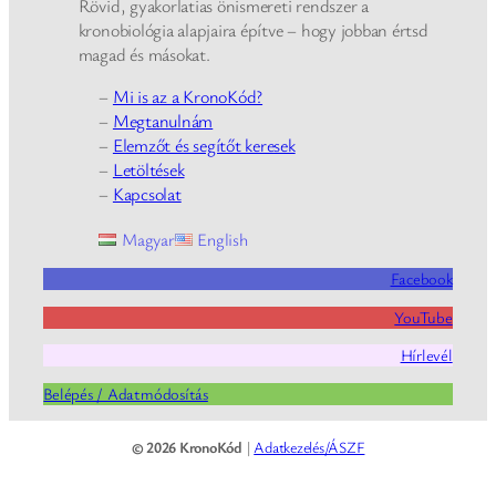
Rövid, gyakorlatias önismereti rendszer a
kronobiológia alapjaira építve – hogy jobban értsd
magad és másokat.
–
Mi is az a KronoKód?
–
Megtanulnám
–
Elemzőt és segítőt keresek
–
Letöltések
–
Kapcsolat
Magyar
English
Facebook
YouTube
Hírlevél
Belépés / Adatmódosítás
© 2026 KronoKód
|
Adatkezelés/ÁSZF